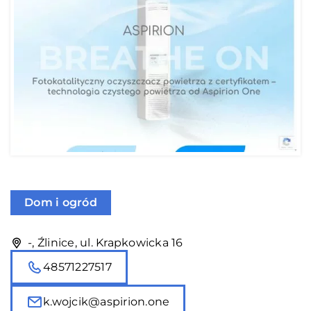
Dom i ogród
-, Źlinice, ul. Krapkowicka 16
48571227517
k.wojcik@aspirion.one