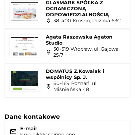
GLASMARK SPÓŁKA Z
OGRANICZONĄ
ODPOWIEDZIALNOŚCIĄ
38-400 Krosno, Pużaka 63C
Agata Raszewska Agaton
Studio
50-519 Wrocław, ul. Gajowa
25/7
DOMATUS Z.Kowalak i
wspólnicy Sp. J.
60-169 Poznań, ul.
Miśnieńska 48
Dane kontakowe
E-mail
k.wojcik@aspirion.one