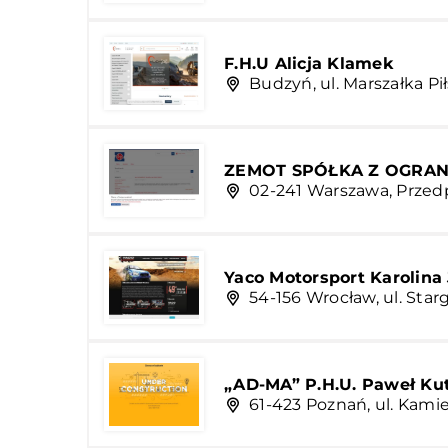
F.H.U Alicja Klamek
Budzyń, ul. Marszałka Pi
ZEMOT SPÓŁKA Z OGRA
02-241 Warszawa, Przedp
Yaco Motorsport Karolin
54-156 Wrocław, ul. Star
„AD-MA” P.H.U. Paweł Ku
61-423 Poznań, ul. Kami