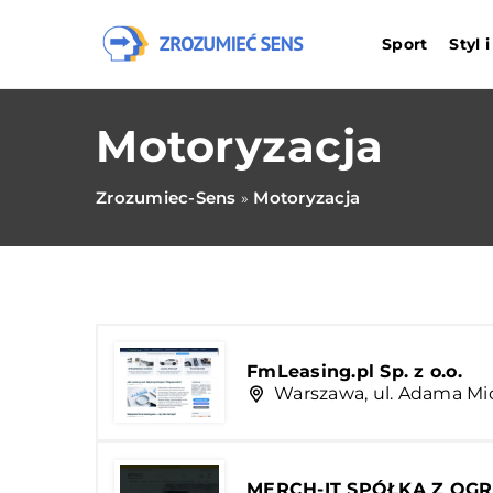
Sport
Styl 
Motoryzacja
Zrozumiec-Sens
Motoryzacja
»
FmLeasing.pl Sp. z o.o.
Warszawa, ul. Adama Mi
MERCH-IT SPÓŁKA Z OG