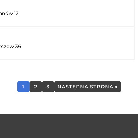
ianów 13
rczew 36
1
2
3
NASTĘPNA STRONA »