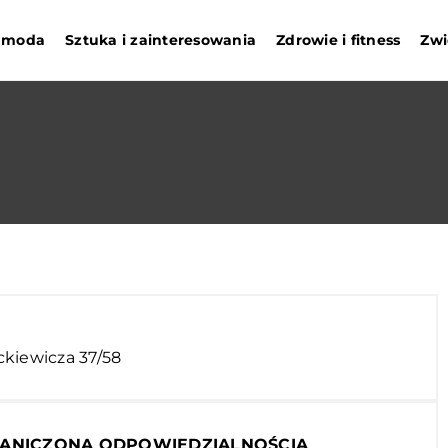
i moda
Sztuka i zainteresowania
Zdrowie i fitness
Zwi
ckiewicza 37/58
RANICZONĄ ODPOWIEDZIALNOŚCIĄ