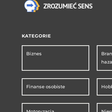
KATEGORIE
Biznes
Bran
haza
Finanse osobiste
Hobb
Motoryzacja
Nie