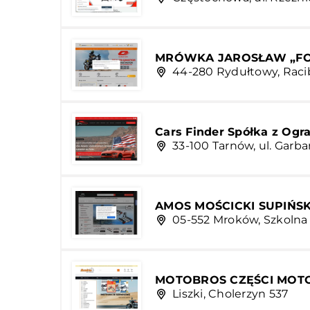
MRÓWKA JAROSŁAW „FO
44-280 Rydułtowy, Raci
Cars Finder Spółka z Ogr
33-100 Tarnów, ul. Garba
AMOS MOŚCICKI SUPIŃ
05-552 Mroków, Szkolna 
MOTOBROS CZĘŚCI MOTO
Liszki, Cholerzyn 537