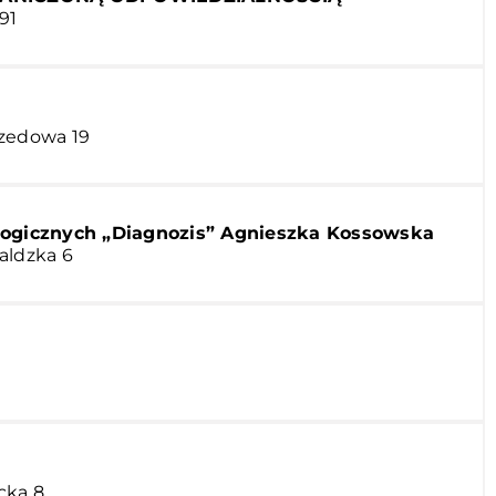
91
ezedowa 19
ogicznych „Diagnozis” Agnieszka Kossowska
aldzka 6
cka 8