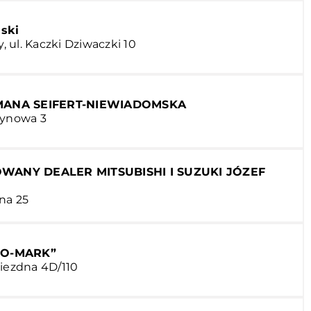
ski
 ul. Kaczki Dziwaczki 10
ANA SEIFERT-NIEWIADOMSKA
żynowa 3
ANY DEALER MITSUBISHI I SUZUKI JÓZEF
na 25
VO-MARK”
wiezdna 4D/110