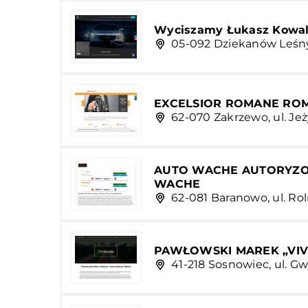
Wyciszamy Łukasz Kowal
05-092 Dziekanów Leśny,
EXCELSIOR ROMANE ROM
62-070 Zakrzewo, ul. Je
AUTO WACHE AUTORYZOW
WACHE
62-081 Baranowo, ul. Rol
PAWŁOWSKI MAREK „VI
41-218 Sosnowiec, ul. G