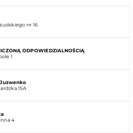
łsudskiego nr 16
NICZONĄ ODPOWIEDZIALNOŚCIĄ
ole 1
a Juzwenko
gardzka 15A
ta
enna 4