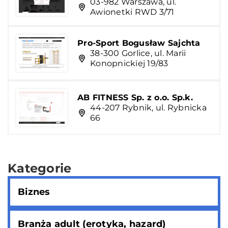
03-982 Warszawa, ul.
Awionetki RWD 3/71
Pro-Sport Bogusław Sajchta
38-300 Gorlice, ul. Marii
Konopnickiej 19/83
AB FITNESS Sp. z o.o. Sp.k.
44-207 Rybnik, ul. Rybnicka
66
Kategorie
Biznes
Branża adult (erotyka, hazard)