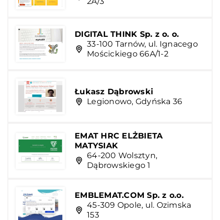
2A/3
DIGITAL THINK Sp. z o. o.
33-100 Tarnów, ul. Ignacego
Mościckiego 66A/1-2
Łukasz Dąbrowski
Legionowo, Gdyńska 36
EMAT HRC ELŻBIETA
MATYSIAK
64-200 Wolsztyn,
Dąbrowskiego 1
EMBLEMAT.COM Sp. z o.o.
45-309 Opole, ul. Ozimska
153