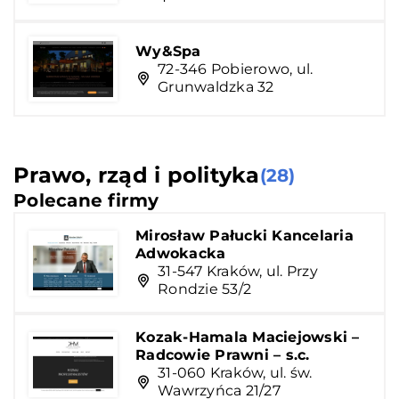
Wy&Spa
72-346 Pobierowo, ul.
Grunwaldzka 32
Prawo, rząd i polityka
(28)
Polecane firmy
Mirosław Pałucki Kancelaria
Adwokacka
31-547 Kraków, ul. Przy
Rondzie 53/2
Kozak-Hamala Maciejowski –
Radcowie Prawni – s.c.
31-060 Kraków, ul. św.
Wawrzyńca 21/27