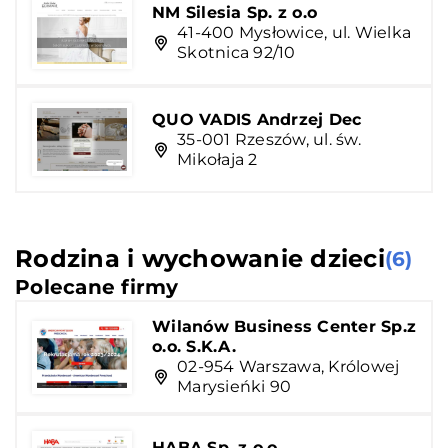
NM Silesia Sp. z o.o
41-400 Mysłowice, ul. Wielka
Skotnica 92/10
QUO VADIS Andrzej Dec
35-001 Rzeszów, ul. św.
Mikołaja 2
Rodzina i wychowanie dzieci
(6)
Polecane firmy
Wilanów Business Center Sp.z
o.o. S.K.A.
02-954 Warszawa, Królowej
Marysieńki 90
HABA Sp. z o.o.