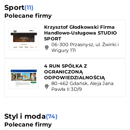
Sport
(11)
Polecane firmy
Krzysztof Głodkowski Firma
Handlowo-Usługowa STUDIO
SPORT
06-300 Przasnysz, ul. Żwirki i
Wigury 17i
4 RUN SPÓŁKA Z
OGRANICZONĄ
ODPOWIEDZIALNOŚCIĄ
80-462 Gdańsk, Aleja Jana
Pawła II 3D/9
Styl i moda
(74)
Polecane firmy