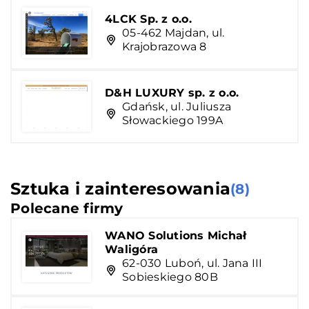
4LCK Sp. z o.o.
05-462 Majdan, ul.
Krajobrazowa 8
D&H LUXURY sp. z o.o.
Gdańsk, ul. Juliusza
Słowackiego 199A
Sztuka i zainteresowania
(8)
Polecane firmy
WANO Solutions Michał
Waligóra
62-030 Luboń, ul. Jana III
Sobieskiego 80B