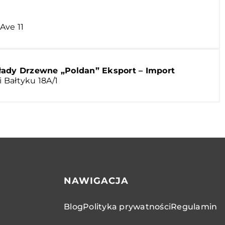
Ave 11
ady Drzewne „Poldan” Eksport – Import
i Bałtyku 18A/1
NAWIGACJA
Blog
Polityka prywatności
Regulamin