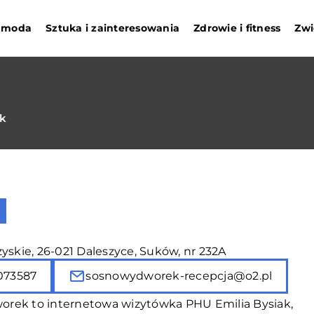
i moda
Sztuka i zainteresowania
Zdrowie i fitness
Zwi
ak
yskie, 26-021 Daleszyce, Suków, nr 232A
073587
sosnowydworek-recepcja@o2.pl
rek to internetowa wizytówka PHU Emilia Bysiak,