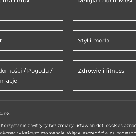
ama i druk
Religia i duchowość
t
Styl i moda
omości / Pogoda /
Zdrowie i fitness
rmacje
żone.
. Korzystanie z witryny bez zmiany ustawień dot. cookies ozn
okonać w każdym momencie. Więcej szczegółów na podstro