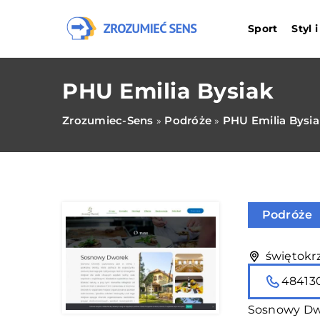
Sport
Styl 
PHU Emilia Bysiak
Zrozumiec-Sens
Podróże
PHU Emilia Bysi
»
»
Podróże
świętokrz
48413
Sosnowy Dwo