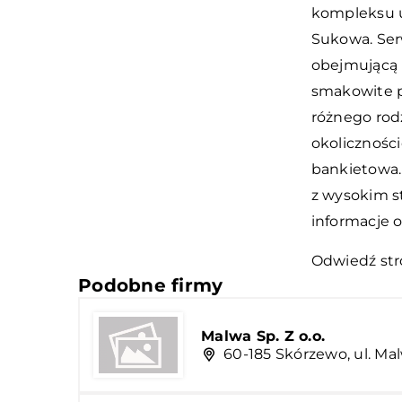
kompleksu u
Sukowa. Ser
obejmującą 
smakowite p
różnego rod
okoliczności
bankietowa.
z wysokim s
informacje o
Odwiedź str
Podobne firmy
Malwa Sp. Z o.o.
60-185 Skórzewo, ul. M