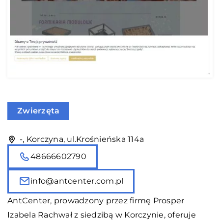
Zwierzęta
-, Korczyna, ul.Krośnieńska 114a
48666602790
info@antcenter.com.pl
AntCenter
, prowadzony przez firmę Prosper
Izabela Rachwał z siedzibą w Korczynie, oferuje