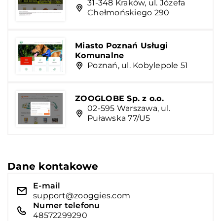
31-348 Kraków, ul. Józefa
Chełmońskiego 290
Miasto Poznań Usługi
Komunalne
Poznań, ul. Kobylepole 51
ZOOGLOBE Sp. z o.o.
02-595 Warszawa, ul.
Puławska 77/U5
Dane kontakowe
E-mail
support@zooggies.com
Numer telefonu
48572299290