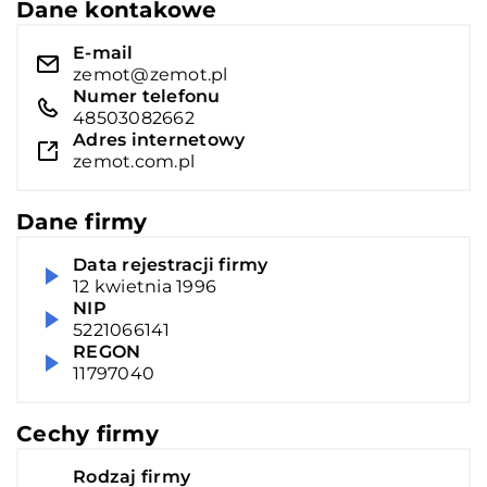
Dane kontakowe
E-mail
zemot@zemot.pl
Numer telefonu
48503082662
Adres internetowy
zemot.com.pl
Dane firmy
Data rejestracji firmy
12 kwietnia 1996
NIP
5221066141
REGON
11797040
Cechy firmy
Rodzaj firmy