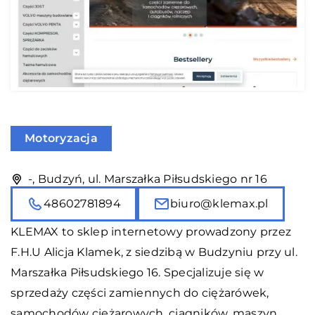
Motoryzacja
-, Budzyń, ul. Marszałka Piłsudskiego nr 16
48602781894
biuro@klemax.pl
KLEMAX to sklep internetowy prowadzony przez
F.H.U Alicja Klamek, z siedzibą w Budzyniu przy ul.
Marszałka Piłsudskiego 16. Specjalizuje się w
sprzedaży części zamiennych do ciężarówek,
samochodów ciężarowych, ciągników, maszyn