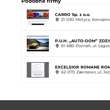
Podobne firmy
CARRO Sp. z o.o.
21-030 Motycz, Konopni
P.U.H. „AUTO-DOM” ZDZI
61-680 Poznań, ul. Łagod
EXCELSIOR ROMANE ROM
62-070 Zakrzewo, ul. Je