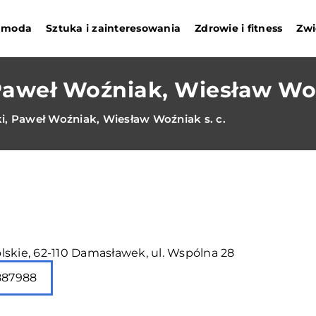
i moda
Sztuka i zainteresowania
Zdrowie i fitness
Zwi
Paweł Woźniak, Wiesław Woź
i, Paweł Woźniak, Wiesław Woźniak s. c.
lskie, 62-110 Damasławek, ul. Wspólna 28
887988