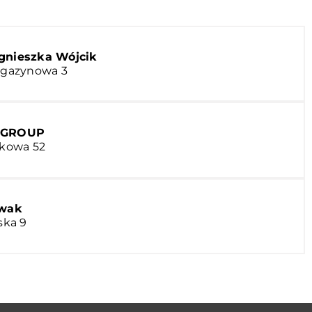
 Agnieszka Wójcik
Magazynowa 3
 GROUP
skowa 52
owak
ska 9