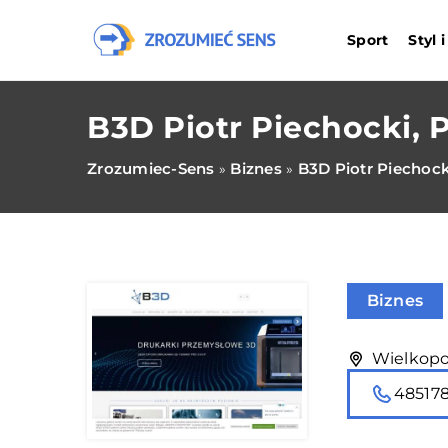
Sport
Styl 
B3D Piotr Piechocki, 
Zrozumiec-Sens
Biznes
B3D Piotr Piechock
»
»
Biznes
Wielkopo
48517