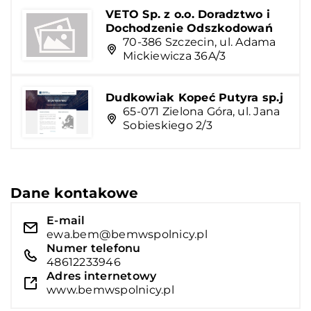
VETO Sp. z o.o. Doradztwo i
Dochodzenie Odszkodowań
70-386 Szczecin, ul. Adama
Mickiewicza 36A/3
Dudkowiak Kopeć Putyra sp.j
65-071 Zielona Góra, ul. Jana
Sobieskiego 2/3
Dane kontakowe
E-mail
ewa.bem@bemwspolnicy.pl
Numer telefonu
48612233946
Adres internetowy
www.bemwspolnicy.pl