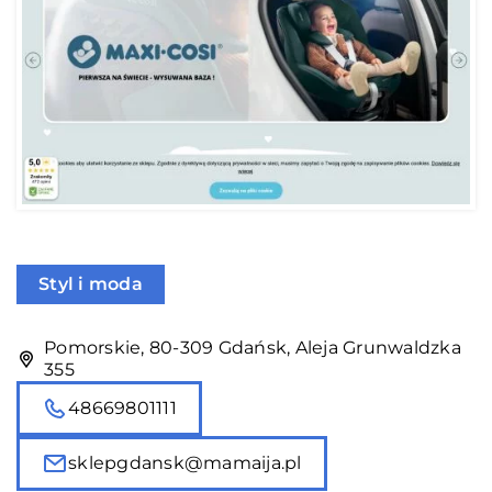
Styl i moda
Pomorskie, 80-309 Gdańsk, Aleja Grunwaldzka
355
48669801111
sklepgdansk@mamaija.pl