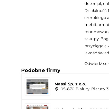
deton.pl, n
Działalność
szerokiego 
mebli, armat
renomowanyc
zakupy. Bog
przyciągają
jakość świa
Odwiedź ser
Podobne firmy
Massi Sp. z o.o.
05-870 Białuty, Białuty 