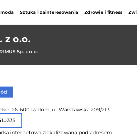
i moda
Sztuka i zainteresowania
Zdrowie i fitness
Zwi
z o.o.
IMUS Sp. z o.o.
ród
kie, 26-600 Radom, ul. Warszawska 209/213
410335
rka internetowa zlokalizowana pod adresem