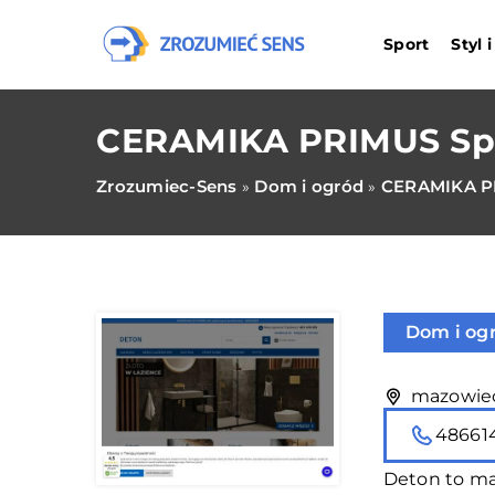
Sport
Styl 
CERAMIKA PRIMUS Sp. 
Zrozumiec-Sens
Dom i ogród
CERAMIKA PR
»
»
Dom i og
mazowiec
48661
Deton to ma