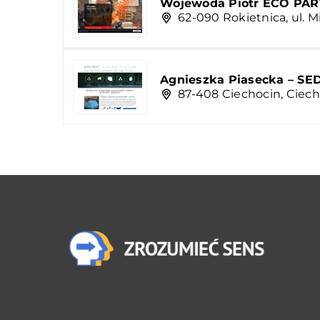
Wojewoda Piotr ECO PA
62-090 Rokietnica, ul. Mi
Agnieszka Piasecka – S
87-408 Ciechocin, Ciec