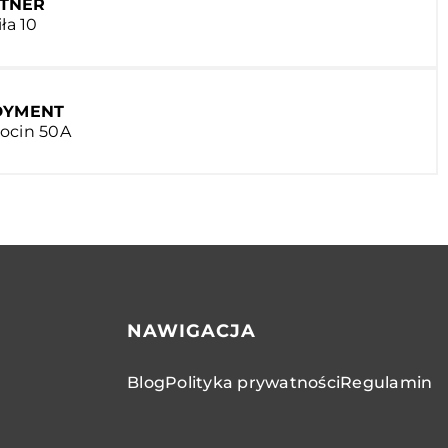
RTNER
ła 10
EDYMENT
hocin 50A
NAWIGACJA
Blog
Polityka prywatności
Regulamin