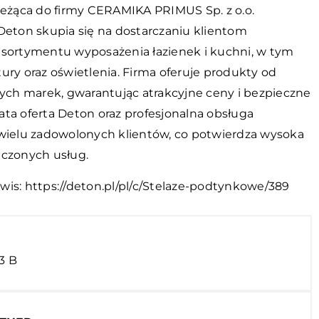
ależąca do firmy CERAMIKA PRIMUS Sp. z o.o.
 Deton skupia się na dostarczaniu klientom
asortymentu wyposażenia łazienek i kuchni, w tym
ury oraz oświetlenia. Firma oferuje produkty od
h marek, gwarantując atrakcyjne ceny i bezpieczne
ata oferta Deton oraz profesjonalna obsługa
 wielu zadowolonych klientów, co potwierdza wysoka
dczonych usług.
wis:
https://deton.pl/pl/c/Stelaze-podtynkowe/389
33 B