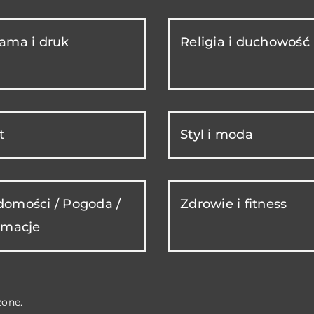
ama i druk
Religia i duchowość
t
Styl i moda
omości / Pogoda /
Zdrowie i fitness
rmacje
żone.