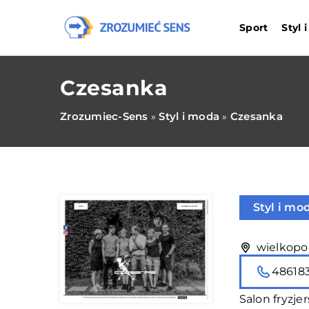
Sport
Styl 
Czesanka
Zrozumiec-Sens
Styl i moda
Czesanka
»
»
Styl i mo
wielkopol
48618
Salon fryzje