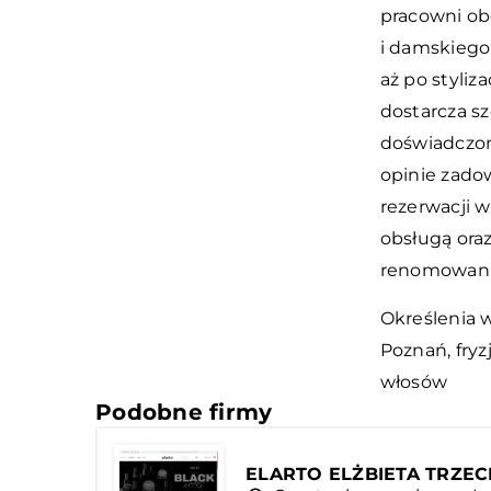
pracowni ob
i damskiego 
aż po styliz
dostarcza sz
doświadczon
opinie zado
rezerwacji w
obsługą ora
renomowaną 
Określenia w
Poznań
, fry
włosów
Podobne firmy
ELARTO ELŻBIETA TRZEC