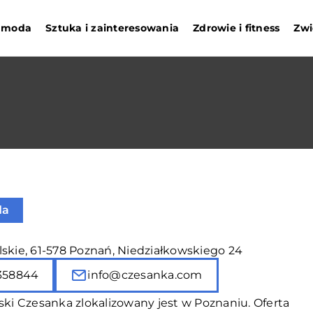
i moda
Sztuka i zainteresowania
Zdrowie i fitness
Zwi
da
skie, 61-578 Poznań, Niedziałkowskiego 24
358844
info@czesanka.com
rski Czesanka zlokalizowany jest w Poznaniu. Oferta