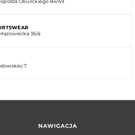
eopolda Okulickiego 84/49
PORTSWEAR
. Mazowiecka 36/a
odowskiej 7
NAWIGACJA