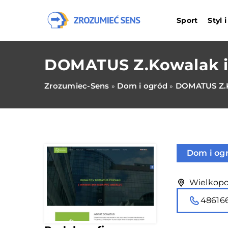
Sport
Styl 
DOMATUS Z.Kowalak i 
Zrozumiec-Sens
Dom i ogród
DOMATUS Z.Ko
»
»
Dom i og
Wielkopol
48616