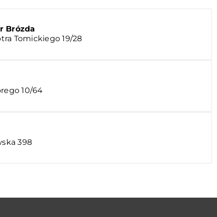
r Brózda
iotra Tomickiego 19/28
orego 10/64
wska 398