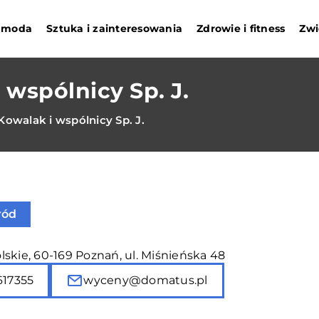
i moda
Sztuka i zainteresowania
Zdrowie i fitness
Zwi
wspólnicy Sp. J.
walak i wspólnicy Sp. J.
ród
skie, 60-169 Poznań, ul. Miśnieńska 48
617355
wyceny@domatus.pl