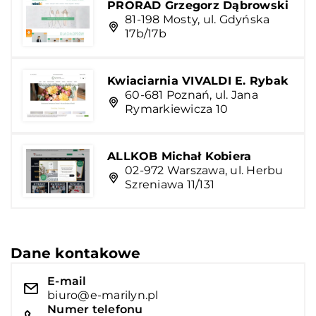
PRORAD Grzegorz Dąbrowski
81-198 Mosty, ul. Gdyńska
17b/17b
Kwiaciarnia VIVALDI E. Rybak
60-681 Poznań, ul. Jana
Rymarkiewicza 10
ALLKOB Michał Kobiera
02-972 Warszawa, ul. Herbu
Szreniawa 11/131
Dane kontakowe
E-mail
biuro@e-marilyn.pl
Numer telefonu