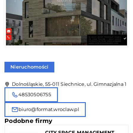
Nieruchomości
Dolnośląskie, 55-011 Siechnice, ul. Gimnazjalna 1
48530506755
biuro@format.wroclaw.pl
Podobne firmy
CITY SPACE MANAGEMENT