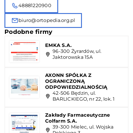
48881220900
biuro@ortopedia.org.pl
Podobne firmy
EMKA S.A.
96-300 Żyrardów, ul.
Jaktorowska 15A
AXONN SPÓŁKA Z
OGRANICZONĄ
ODPOWIEDZIALNOŚCIĄ
42-506 Będzin, ul.
BARLICKIEGO, nr 22, lok. 1
Zakłady Farmaceutyczne
Colfarm S.A.
39-300 Mielec, ul. Wojska
Polskiego 3