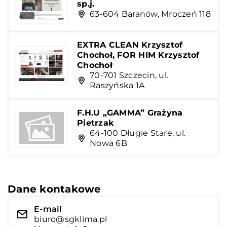
sp.j.
63-604 Baranów, Mroczeń 118
EXTRA CLEAN Krzysztof
Chochoł, FOR HIM Krzysztof
Chochoł
70-701 Szczecin, ul.
Raszyńska 1A
F.H.U „GAMMA” Grażyna
Pietrzak
64-100 Długie Stare, ul.
Nowa 6B
Dane kontakowe
E-mail
biuro@sgklima.pl