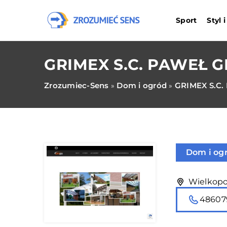
Sport
Styl 
GRIMEX S.C. PAWEŁ G
Zrozumiec-Sens
Dom i ogród
GRIMEX S.C.
»
»
Dom i og
Wielkopol
48607