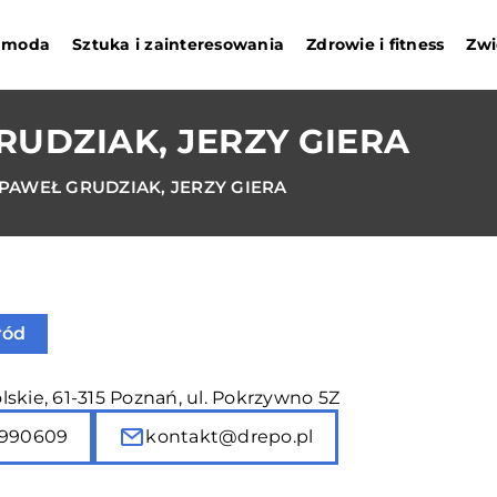
i moda
Sztuka i zainteresowania
Zdrowie i fitness
Zwi
RUDZIAK, JERZY GIERA
 PAWEŁ GRUDZIAK, JERZY GIERA
ród
skie, 61-315 Poznań, ul. Pokrzywno 5Z
990609
kontakt@drepo.pl