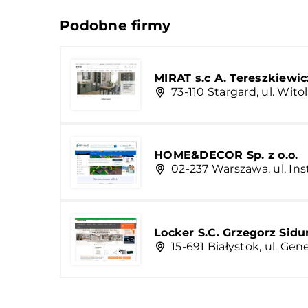
Podobne firmy
MIRAT s.c A. Tereszkiewi
73-110 Stargard, ul. Wi
HOME&DECOR Sp. z o.o.
02-237 Warszawa, ul. Ins
Locker S.C. Grzegorz Sidu
15-691 Białystok, ul. Ge