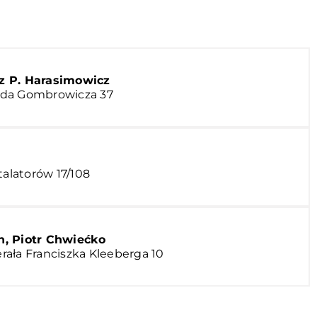
cz P. Harasimowicz
tolda Gombrowicza 37
talatorów 17/108
n, Piotr Chwiećko
nerała Franciszka Kleeberga 10