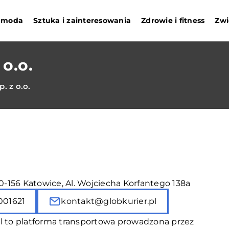
i moda
Sztuka i zainteresowania
Zdrowie i fitness
Zwi
o.o.
 z o.o.
40-156 Katowice, Al. Wojciecha Korfantego 138a
001621
kontakt@globkurier.pl
pl to platforma transportowa prowadzona przez