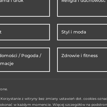
ama i druk
Religia i duchowość
t
Styl i moda
omości / Pogoda /
Zdrowie i fitness
rmacje
żone.
. Korzystanie z witryny bez zmiany ustawień dot. cookies ozn
okonać w każdym momencie. Więcej szczegółów na podstro