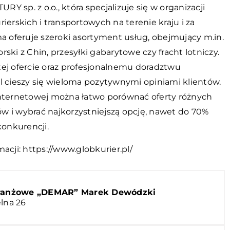
Y sp. z o.o., która specjalizuje się w organizacji
rierskich i transportowych na terenie kraju i za
ma oferuje szeroki asortyment usług, obejmujący m.in.
rski z Chin, przesyłki gabarytowe czy fracht lotniczy.
tej ofercie oraz profesjonalnemu doradztwu
l cieszy się wieloma pozytywnymi opiniami klientów.
internetowej można łatwo porównać oferty różnych
w i wybrać najkorzystniejszą opcję, nawet do 70%
 konkurencji.
macji:
https://www.globkurier.pl/
branżowe „DEMAR” Marek Dewódzki
elna 26