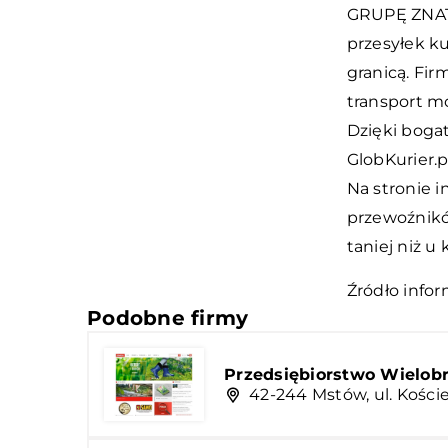
GRUPĘ ZNATUR
przesyłek ku
granicą. Fir
transport mo
Dzięki boga
GlobKurier.p
Na stronie 
przewoźnikó
taniej niż u
Źródło infor
Podobne firmy
Przedsiębiorstwo Wielo
42-244 Mstów, ul. Kości