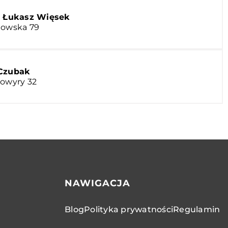
i Łukasz Więsek
howska 79
 Czubak
kowyry 32
NAWIGACJA
Blog
Polityka prywatności
Regulamin