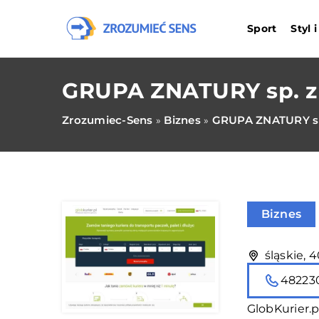
Sport
Styl 
GRUPA ZNATURY sp. z 
Zrozumiec-Sens
Biznes
GRUPA ZNATURY sp.
»
»
Biznes
śląskie, 
48223
GlobKurier.