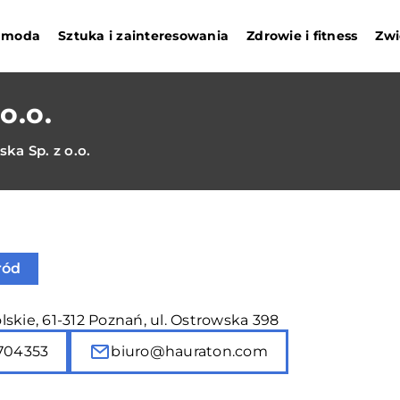
i moda
Sztuka i zainteresowania
Zdrowie i fitness
Zwi
o.o.
ka Sp. z o.o.
ród
skie, 61-312 Poznań, ul. Ostrowska 398
704353
biuro@hauraton.com