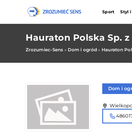
Sport
Styl 
Hauraton Polska Sp. z 
Zrozumiec-Sens
Dom i ogród
Hauraton Pols
»
»
Dom i og
Wielkopol
48601