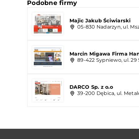
Podobne firmy
Majic Jakub Ściwiarski
05-830 Nadarzyn, ul. M
Marcin Migawa Firma Ha
89-422 Sypniewo, ul. 29 
DARCO Sp. z o.o
39-200 Dębica, ul. Met