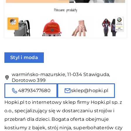
Styl i moda
warmińsko-mazurskie, 11-034 Stawiguda,
Dorotowo 399
48793477680
sklep@hopki.pl
Hopki.pl to internetowy sklep firmy Hopki.pl sp. z
o.o., specjalizujący się w dostarczaniu strojów i
przebrań dla dzieci. Bogata oferta obejmuje
kostiumy z bajek, strój ninja, superbohaterów czy