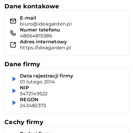
Dane kontakowe
E-mail
biuro@ideagarden.pl
Numer telefonu
48664815386
Adres internetowy
https://ideagarden.pl
Dane firmy
Data rejestracji firmy
01 lutego 2014
NIP
5472149522
REGON
243482373
Cechy firmy