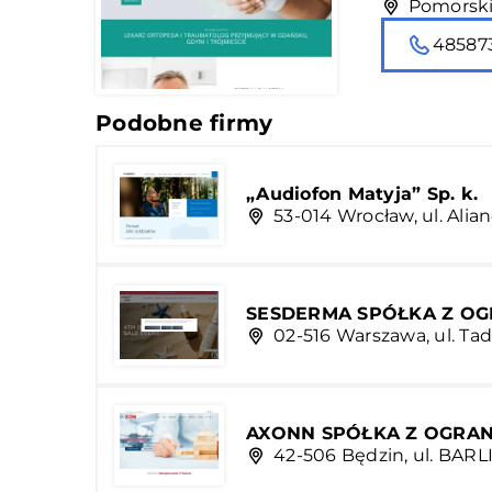
Pomorskie
48587
Podobne firmy
„Audiofon Matyja” Sp. k.
53-014 Wrocław, ul. Alia
SESDERMA SPÓŁKA Z O
02-516 Warszawa, ul. Tade
AXONN SPÓŁKA Z OGRA
42-506 Będzin, ul. BARLI