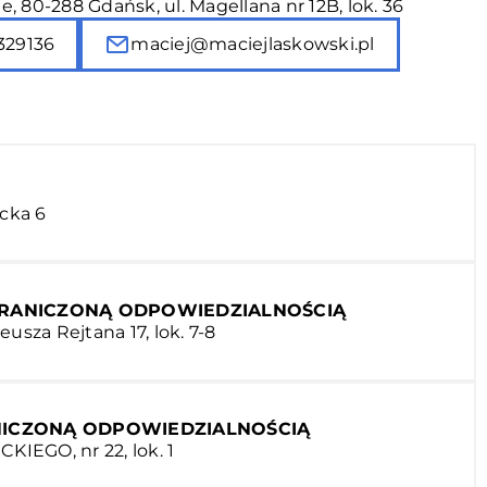
, 80-288 Gdańsk, ul. Magellana nr 12B, lok. 36
329136
maciej@maciejlaskowski.pl
ncka 6
GRANICZONĄ ODPOWIEDZIALNOŚCIĄ
usza Rejtana 17, lok. 7-8
NICZONĄ ODPOWIEDZIALNOŚCIĄ
CKIEGO, nr 22, lok. 1