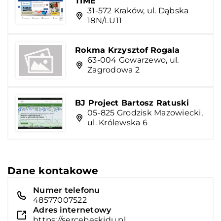
TIME
31-572 Kraków, ul. Dąbska
18N/LU11
Rokma Krzysztof Rogala
63-004 Gowarzewo, ul.
Zagrodowa 2
BJ Project Bartosz Ratuski
05-825 Grodzisk Mazowiecki,
ul. Królewska 6
Dane kontakowe
Numer telefonu
48577007522
Adres internetowy
https://sercebeskidu.pl