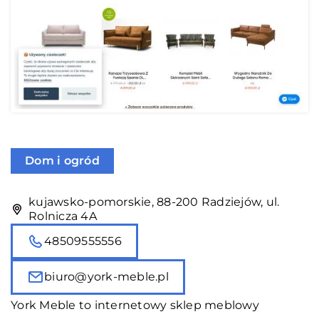
Dom i ogród
kujawsko-pomorskie, 88-200 Radziejów, ul.
Rolnicza 4A
48509555556
biuro@york-meble.pl
York Meble to internetowy
sklep meblowy