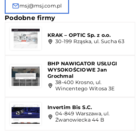
msj@msj.com.pl
Podobne firmy
KRAK – OPTIC Sp. z o.o.
30-199 Rząska, ul. Sucha 63
BHP NAWIGATOR USŁUGI
WYSOKOŚCIOWE Jan
Grochmal
38-400 Krosno, ul.
Wincentego Witosa 3E
Invertim Bis S.C.
04-849 Warszawa, ul.
Żwanowiecka 44 B