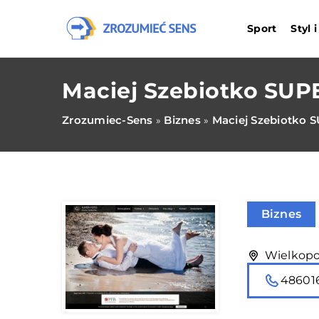
Sport
Styl 
Maciej Szebiotko SU
Zrozumiec-Sens
Biznes
Maciej Szebiotko
»
»
Biznes
Wielkopol
48601