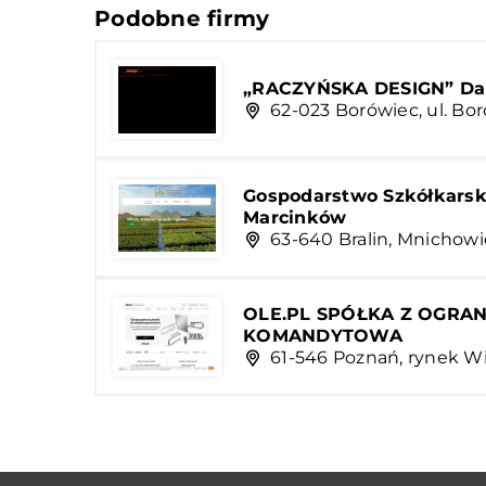
Podobne firmy
„RACZYŃSKA DESIGN” Dar
62-023 Borówiec, ul. Bo
Gospodarstwo Szkółkarsk
Marcinków
63-640 Bralin, Mnichowi
OLE.PL SPÓŁKA Z OGRA
KOMANDYTOWA
61-546 Poznań, rynek Wi