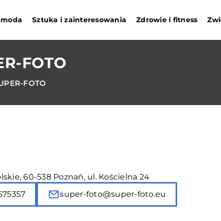
i moda
Sztuka i zainteresowania
Zdrowie i fitness
Zwi
PER-FOTO
 SUPER-FOTO
skie, 60-538 Poznań, ul. Kościelna 24
675357
super-foto@super-foto.eu