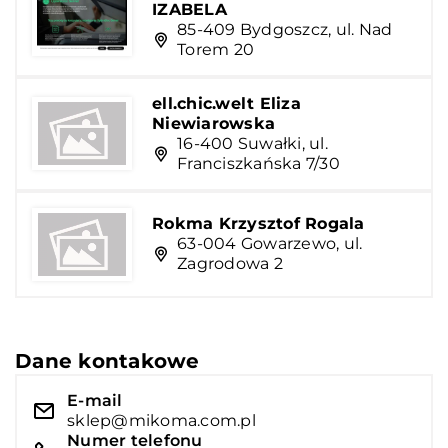
IZABELA
85-409 Bydgoszcz, ul. Nad
Torem 20
ell.chic.welt Eliza
Niewiarowska
16-400 Suwałki, ul.
Franciszkańska 7/30
Rokma Krzysztof Rogala
63-004 Gowarzewo, ul.
Zagrodowa 2
Dane kontakowe
E-mail
sklep@mikoma.com.pl
Numer telefonu