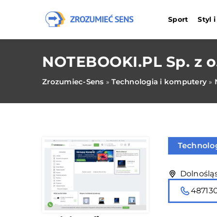
Sport
Styl 
NOTEBOOKI.PL Sp. z o
Zrozumiec-Sens
Technologia i komputery
»
»
Technolo
Dolnośląs
48713