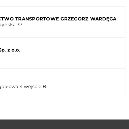
ICTWO TRANSPORTOWE GRZEGORZ WARDĘGA
zyńska 37
. z o.o.
C
gdałowa 4 wejście B