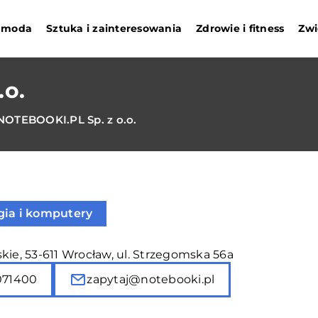
i moda
Sztuka i zainteresowania
Zdrowie i fitness
Zwi
.o.
NOTEBOOKI.PL Sp. z o.o.
gia i komputery
kie, 53-611 Wrocław, ul. Strzegomska 56a
071400
zapytaj@notebooki.pl