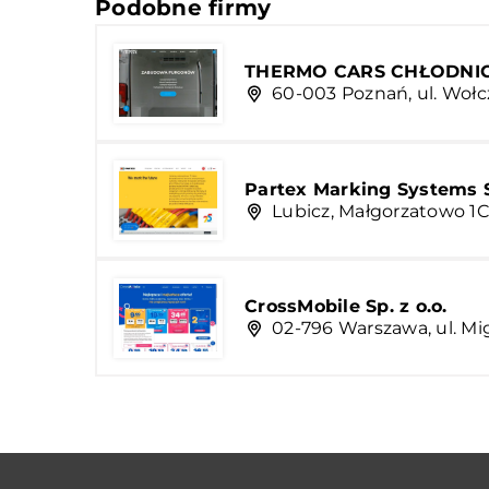
Podobne firmy
THERMO CARS CHŁODN
60-003 Poznań, ul. Wołc
Partex Marking Systems Sp
Lubicz, Małgorzatowo 1
CrossMobile Sp. z o.o.
02-796 Warszawa, ul. Mi