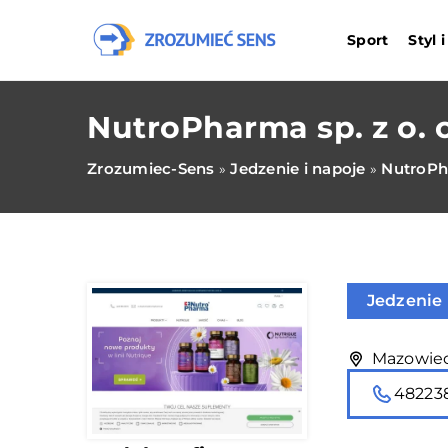
Sport
Styl 
NutroPharma sp. z o. o
Zrozumiec-Sens
Jedzenie i napoje
NutroPha
»
»
Jedzenie 
Mazowieck
48223