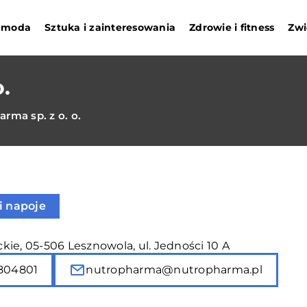
i moda
Sztuka i zainteresowania
Zdrowie i fitness
Zwi
.
rma sp. z o. o.
i napoje
ie, 05-506 Lesznowola, ul. Jedności 10 A
804801
nutropharma@nutropharma.pl