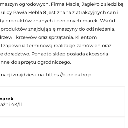
maszyn ogrodowych. Firma Maciej Jagiełło z siedzibą
ulicy Pawła Hebla 8 jest znana z atrakcyjnych cen i
rty produktów znanych i cenionych marek. Wśród
produktów znajdują się maszyny do odśnieżania,
drzew i krzewów oraz sprzątania. Klientom
pl zapewnia terminową realizację zamówień oraz
e doradztwo. Ponadto sklep posiada akcesoria i
enne do sprzętu ogrodniczego.
macji znajdziesz na:
https://otoelektro.pl
marek
aźni 4K/11