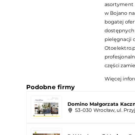
asortyment 
w Bojano na 
bogatej ofe
dostępnych 
pielęgnacji 
Otoelektro.
profesjonaln
części zami
Więcej infor
Podobne firmy
Domino Małgorzata Kacz
53-030 Wrocław, ul. Przyj