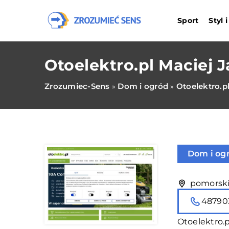
Sport
Styl 
Otoelektro.pl Maciej J
Zrozumiec-Sens
Dom i ogród
Otoelektro.pl
»
»
Dom i og
pomorskie
48790
Otoelektro.p