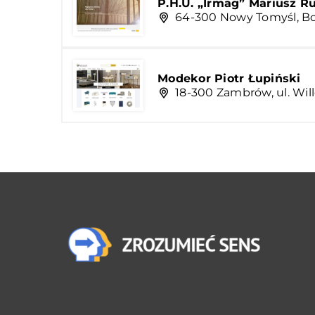
P.H.U. „Irmag” Mariusz R
64-300 Nowy Tomyśl, Bo
Modekor Piotr Łupiński
18-300 Zambrów, ul. Wil