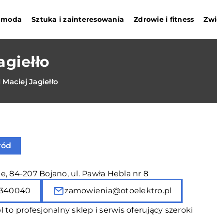
i moda
Sztuka i zainteresowania
Zdrowie i fitness
Zwi
agiełło
 Maciej Jagiełło
ród
, 84-207 Bojano, ul. Pawła Hebla nr 8
340040
zamowienia@otoelektro.pl
l to profesjonalny sklep i serwis oferujący szeroki