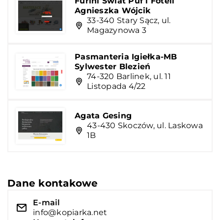
Furini Świat Puf i Foteli
Agnieszka Wójcik
33-340 Stary Sącz, ul.
Magazynowa 3
Pasmanteria Igiełka-MB
Sylwester Blezień
74-320 Barlinek, ul. 11
Listopada 4/22
Agata Gesing
43-430 Skoczów, ul. Laskowa
1B
Dane kontakowe
E-mail
info@kopiarka.net