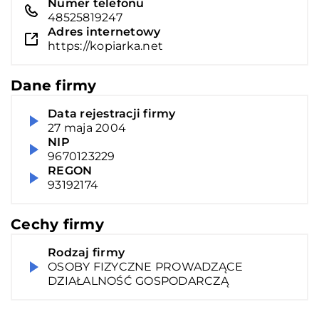
Numer telefonu
48525819247
Adres internetowy
https://kopiarka.net
Dane firmy
Data rejestracji firmy
27 maja 2004
NIP
9670123229
REGON
93192174
Cechy firmy
Rodzaj firmy
OSOBY FIZYCZNE PROWADZĄCE
DZIAŁALNOŚĆ GOSPODARCZĄ