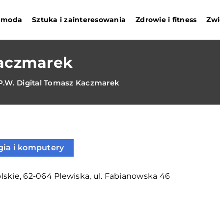
i moda
Sztuka i zainteresowania
Zdrowie i fitness
Zwi
Kaczmarek
P.W. Digital Tomasz Kaczmarek
gia i komputery
skie, 62-064 Plewiska, ul. Fabianowska 46