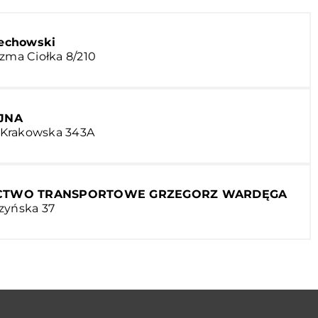
echowski
azma Ciołka 8/210
JNA
l. Krakowska 343A
ICTWO TRANSPORTOWE GRZEGORZ WARDĘGA
zyńska 37