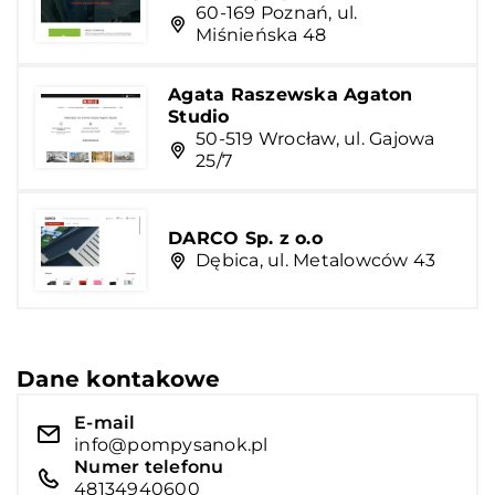
60-169 Poznań, ul.
Miśnieńska 48
Agata Raszewska Agaton
Studio
50-519 Wrocław, ul. Gajowa
25/7
DARCO Sp. z o.o
Dębica, ul. Metalowców 43
Dane kontakowe
E-mail
info@pompysanok.pl
Numer telefonu
48134940600