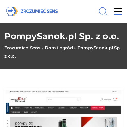
PompySanok.pl Sp. z o.o.
Zrozumiec-Sens
Dom i ogród
PompySanok.pl Sp.
»
»
z o.o.