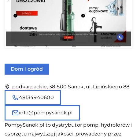
Dom i ogród
podkarpackie, 38-500 Sanok, ul. Lipińskiego 88
48134940600
info@pompysanok.pl
PompySanok.pl to dystrybutor pomp, hydroforów i
osprzętu najwyższej jakości, prowadzony przez