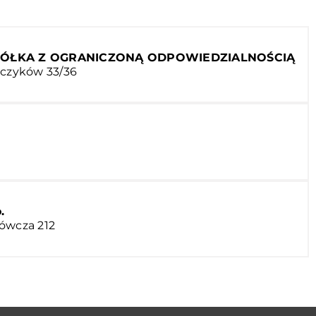
PÓŁKA Z OGRANICZONĄ ODPOWIEDZIALNOŚCIĄ
ńczyków 33/36
.
rówcza 212