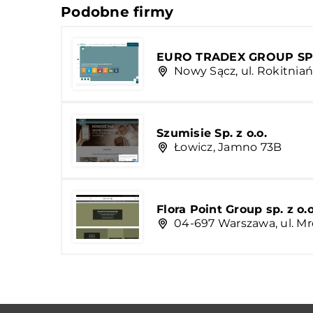
Podobne firmy
EURO TRADEX GROUP S
Nowy Sącz, ul. Rokitnia
Szumisie Sp. z o.o.
Łowicz, Jamno 73B
Flora Point Group sp. z o.o
04-697 Warszawa, ul. M