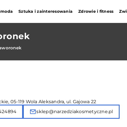
i moda
Sztuka i zainteresowania
Zdrowie i fitness
Zwi
oronek
Zaworonek
ie, 05-119 Wola Aleksandra, ul. Gajowa 22
424894
sklep@narzedziakosmetyczne.pl