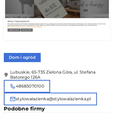
Dom i ogród
Lubuskie, 65-735 Zielona Góra, ul. Stefana
Batorego 126A
48683070100
stylowalazienka@stylowalazienka.pl
Podobne firmy