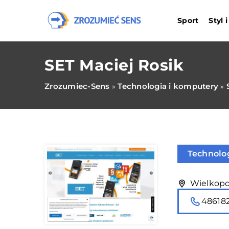
Sport
Styl 
SET Maciej Rosik
Zrozumiec-Sens
Technologia i komputery
»
»
Technolo
Wielkopol
48618