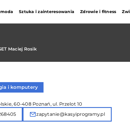
i moda
Sztuka i zainteresowania
Zdrowie i fitness
Zwi
SET Maciej Rosik
gia i komputery
skie, 60-408 Poznań, ul. Przelot 10
268405
zapytanie@kasyiprogramy.pl