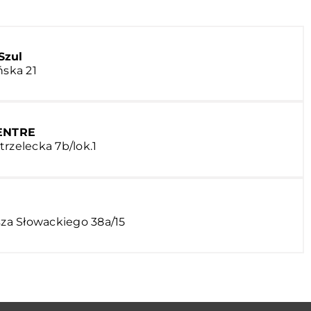
Szul
ńska 21
CENTRE
rzelecka 7b/lok.1
sza Słowackiego 38a/15