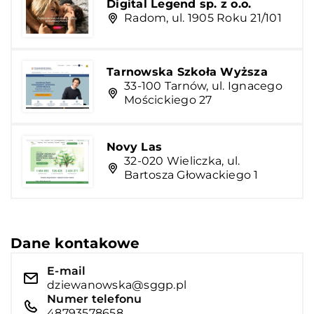
Digital Legend sp. z o.o.
Radom, ul. 1905 Roku 21/101
Tarnowska Szkoła Wyższa
33-100 Tarnów, ul. Ignacego
Mościckiego 27
Novy Las
32-020 Wieliczka, ul.
Bartosza Głowackiego 1
Dane kontakowe
E-mail
dziewanowska@sggp.pl
Numer telefonu
48793578658