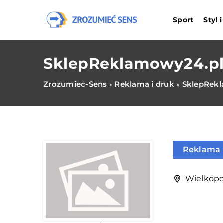
Sport
Styl 
SklepReklamowy24.p
Zrozumiec-Sens
Reklama i druk
SklepRek
»
»
Reklama 
Wielkopol