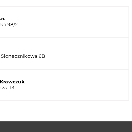
o.
ska 98/2
. Słonecznikowa 6B
-Krawczuk
owa 13