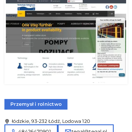
Przemysł i rolnictwo
łódzkie, 93-232 Łódź, Lodowa 120
48426470901
tegal@tegal.pl