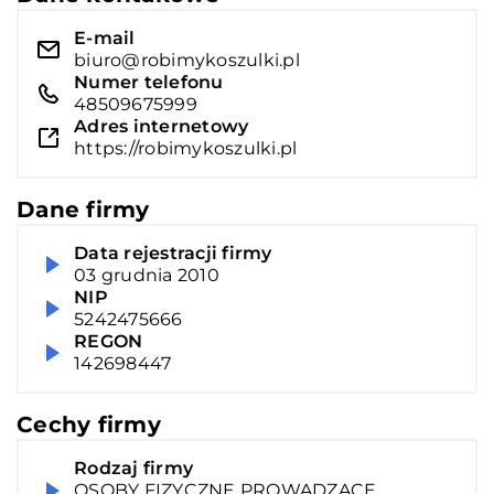
E-mail
biuro@robimykoszulki.pl
Numer telefonu
48509675999
Adres internetowy
https://robimykoszulki.pl
Dane firmy
Data rejestracji firmy
03 grudnia 2010
NIP
5242475666
REGON
142698447
Cechy firmy
Rodzaj firmy
OSOBY FIZYCZNE PROWADZĄCE