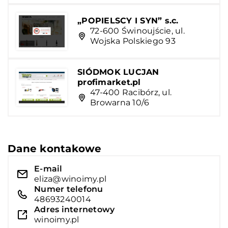
„POPIELSCY I SYN” s.c.
72-600 Świnoujście, ul.
Wojska Polskiego 93
SIÓDMOK LUCJAN
profimarket.pl
47-400 Racibórz, ul.
Browarna 10/6
Dane kontakowe
E-mail
eliza@winoimy.pl
Numer telefonu
48693240014
Adres internetowy
winoimy.pl