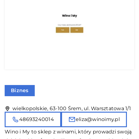
Biznes
wielkopolskie, 63-100 Śrem, ul. Warsztatowa 1/1
48693240014
eliza@winoimy.pl
Wino i My to sklep z winami, który prowadzi swoją