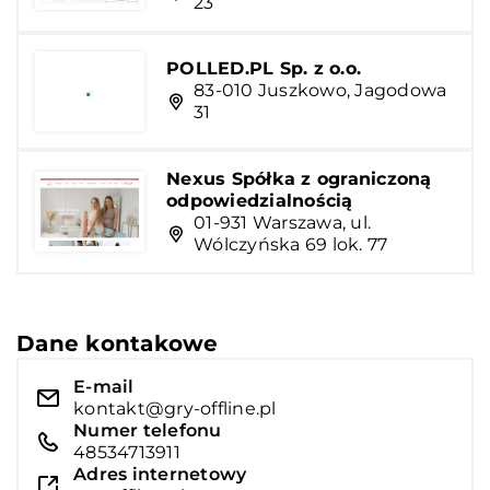
23
POLLED.PL Sp. z o.o.
83-010 Juszkowo, Jagodowa
31
Nexus Spółka z ograniczoną
odpowiedzialnością
01-931 Warszawa, ul.
Wólczyńska 69 lok. 77
Dane kontakowe
E-mail
kontakt@gry-offline.pl
Numer telefonu
48534713911
Adres internetowy