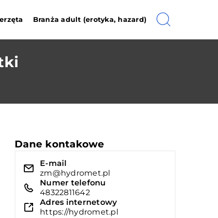
erzęta
Branża adult (erotyka, hazard)
tki
Dane kontakowe
E-mail
zm@hydromet.pl
Numer telefonu
48322811642
Adres internetowy
https://hydromet.pl