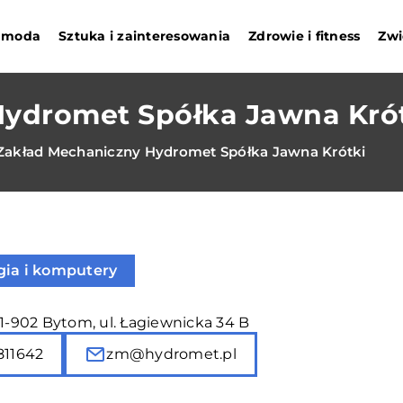
i moda
Sztuka i zainteresowania
Zdrowie i fitness
Zwi
ydromet Spółka Jawna Kró
Zakład Mechaniczny Hydromet Spółka Jawna Krótki
gia i komputery
41-902 Bytom, ul. Łagiewnicka 34 B
811642
zm@hydromet.pl