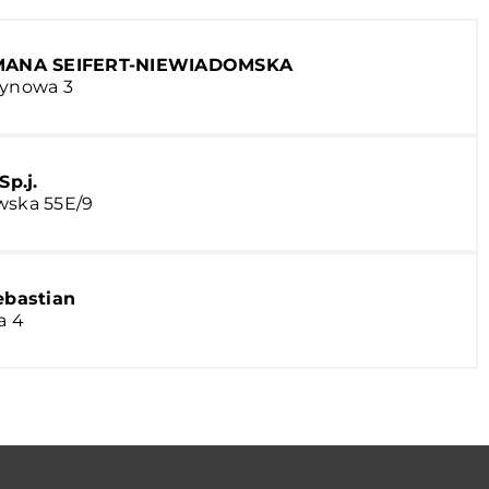
ANA SEIFERT-NIEWIADOMSKA
żynowa 3
Sp.j.
wska 55E/9
ebastian
a 4