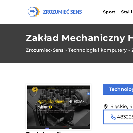
Sport
Styl 
Zakład Mechaniczny H
Zrozumiec-Sens
Technologia i komputery
»
»
Technolo
Śląskie, 
48322