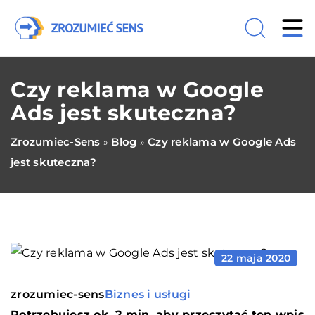
Czy reklama w Google
Ads jest skuteczna?
Zrozumiec-Sens
Blog
Czy reklama w Google Ads
»
»
jest skuteczna?
22 maja 2020
zrozumiec-sens
Biznes i usługi
Potrzebujesz ok. 2 min. aby przeczytać ten wpis