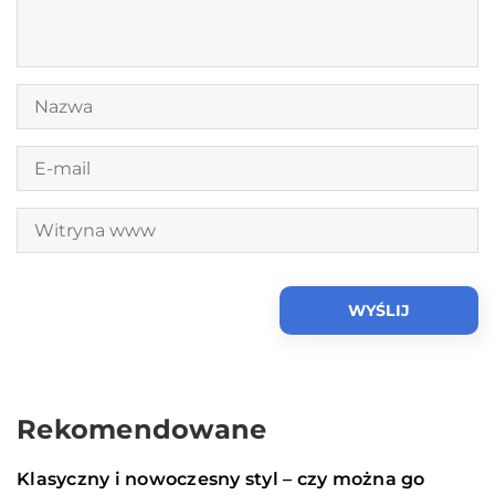
Rekomendowane
Ogrodnictwo i dom
07 marca 2020
Klasyczny i nowoczesny styl – czy można go